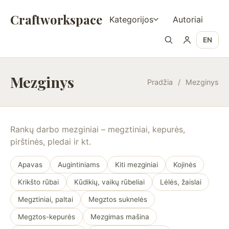
Craftworkspace
Kategorijos
Autoriai
EN
Mezginys
Pradžia
/
Mezginys
Rankų darbo mezginiai – megztiniai, kepurės,
pirštinės, pledai ir kt.
Apavas
Augintiniams
Kiti mezginiai
Kojinės
Krikšto rūbai
Kūdikių, vaikų rūbeliai
Lėlės, žaislai
Megztiniai, paltai
Megztos suknelės
Megztos-kepurės
Mezgimas mašina