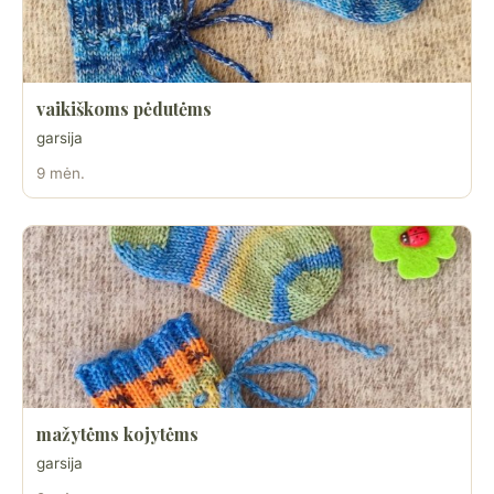
vaikiškoms pėdutėms
garsija
9 mėn.
mažytėms kojytėms
garsija