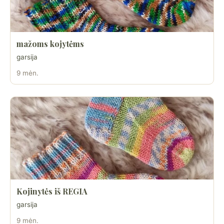
mažoms kojytėms
garsija
9 mėn.
Kojinytės iš REGIA
garsija
9 mėn.