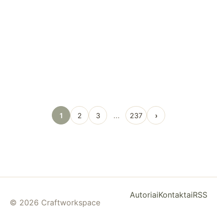
…
1
2
3
237
›
Autoriai
Kontaktai
RSS
© 2026 Craftworkspace