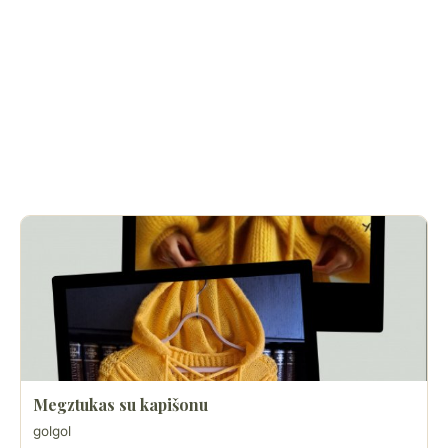
Megztukas su kapišonu
golgol