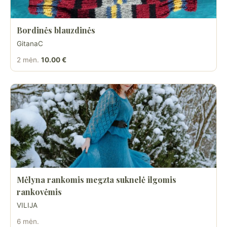
Bordinės blauzdinės
GitanaC
2 mėn.
10.00 €
Mėlyna rankomis megzta suknelė ilgomis
rankovėmis
VILIJA
6 mėn.