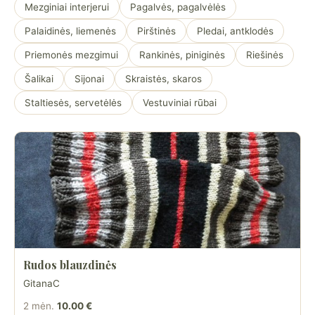
Mezginiai interjerui
Pagalvės, pagalvėlės
Palaidinės, liemenės
Pirštinės
Pledai, antklodės
Priemonės mezgimui
Rankinės, piniginės
Riešinės
Šalikai
Sijonai
Skraistės, skaros
Staltiesės, servetėlės
Vestuviniai rūbai
Rudos blauzdinės
GitanaC
2 mėn.
10.00 €