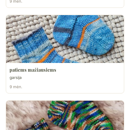
9 mėn.
patiems mažiausiems
garsija
9 mėn.