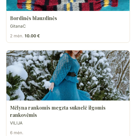
Bordinės blauzdinės
GitanaC
2 mėn.
10.00 €
Mėlyna rankomis megzta suknelė ilgomis
rankovėmis
VILIJA
6 mėn.