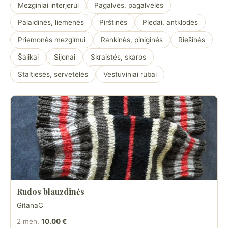
Mezginiai interjerui
Pagalvės, pagalvėlės
Palaidinės, liemenės
Pirštinės
Pledai, antklodės
Priemonės mezgimui
Rankinės, piniginės
Riešinės
Šalikai
Sijonai
Skraistės, skaros
Staltiesės, servetėlės
Vestuviniai rūbai
Rudos blauzdinės
GitanaC
2 mėn.
10.00 €