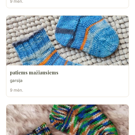
9 mėn.
patiems mažiausiems
garsija
9 mėn.