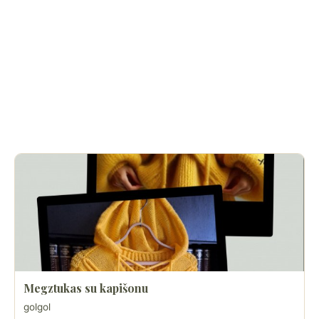
Megztukas su kapišonu
golgol