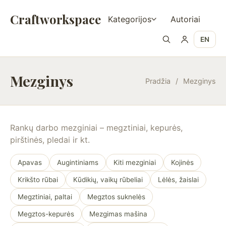
Craftworkspace
Kategorijos
Autoriai
EN
Mezginys
Pradžia
/
Mezginys
Rankų darbo mezginiai – megztiniai, kepurės,
pirštinės, pledai ir kt.
Apavas
Augintiniams
Kiti mezginiai
Kojinės
Krikšto rūbai
Kūdikių, vaikų rūbeliai
Lėlės, žaislai
Megztiniai, paltai
Megztos suknelės
Megztos-kepurės
Mezgimas mašina