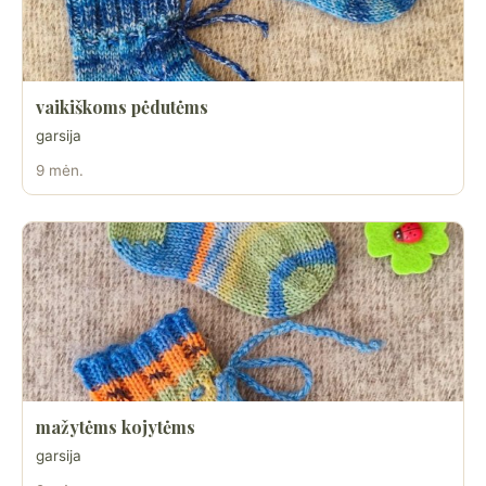
vaikiškoms pėdutėms
garsija
9 mėn.
mažytėms kojytėms
garsija