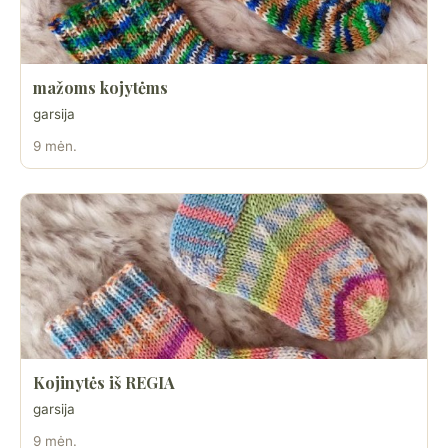
mažoms kojytėms
garsija
9 mėn.
Kojinytės iš REGIA
garsija
9 mėn.