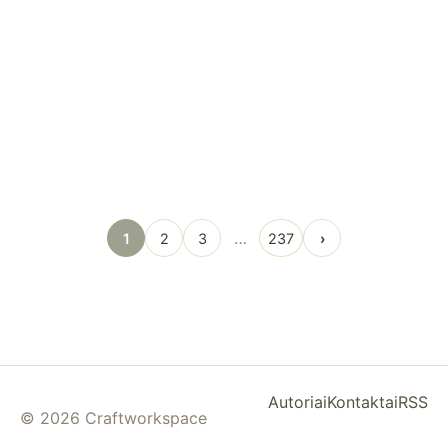
…
1
2
3
237
›
Autoriai
Kontaktai
RSS
© 2026 Craftworkspace