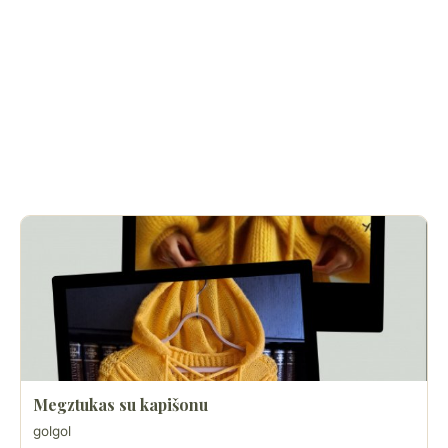
Megztukas su kapišonu
golgol