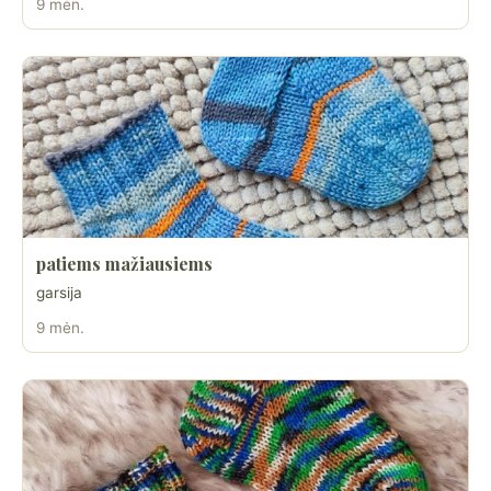
9 mėn.
patiems mažiausiems
garsija
9 mėn.