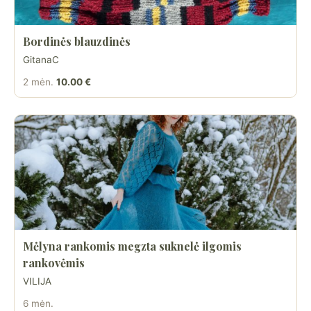
Bordinės blauzdinės
GitanaC
2 mėn.
10.00 €
Mėlyna rankomis megzta suknelė ilgomis
rankovėmis
VILIJA
6 mėn.