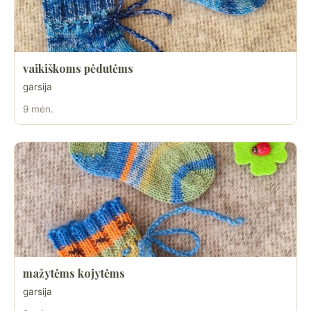
vaikiškoms pėdutėms
garsija
9 mėn.
mažytėms kojytėms
garsija