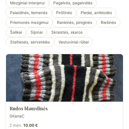
Mezginiai interjerui
Pagalvės, pagalvėlės
Palaidinės, liemenės
Pirštinės
Pledai, antklodės
Priemonės mezgimui
Rankinės, piniginės
Riešinės
Šalikai
Sijonai
Skraistės, skaros
Staltiesės, servetėlės
Vestuviniai rūbai
Rudos blauzdinės
GitanaC
2 mėn.
10.00 €