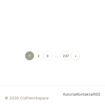
…
1
2
3
237
›
Autoriai
Kontaktai
RSS
© 2026 Craftworkspace