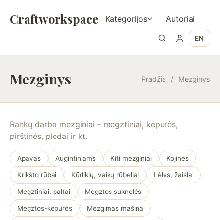
Craftworkspace
Kategorijos
Autoriai
EN
Mezginys
Pradžia
/
Mezginys
Rankų darbo mezginiai – megztiniai, kepurės,
pirštinės, pledai ir kt.
Apavas
Augintiniams
Kiti mezginiai
Kojinės
Krikšto rūbai
Kūdikių, vaikų rūbeliai
Lėlės, žaislai
Megztiniai, paltai
Megztos suknelės
Megztos-kepurės
Mezgimas mašina