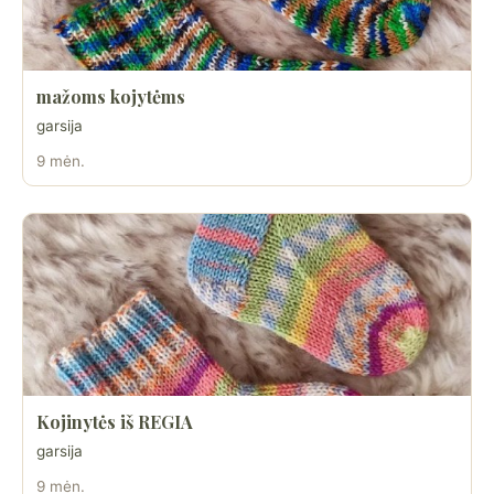
mažoms kojytėms
garsija
9 mėn.
Kojinytės iš REGIA
garsija
9 mėn.