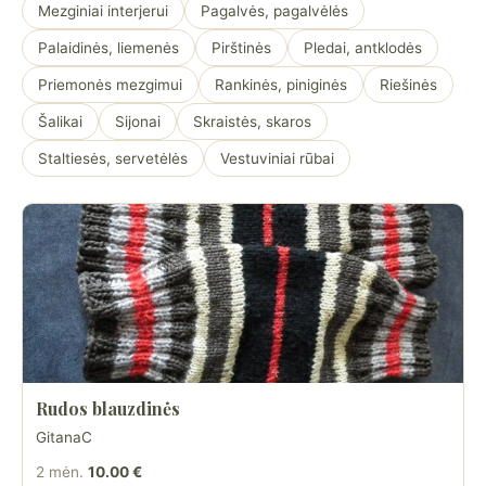
Mezginiai interjerui
Pagalvės, pagalvėlės
Palaidinės, liemenės
Pirštinės
Pledai, antklodės
Priemonės mezgimui
Rankinės, piniginės
Riešinės
Šalikai
Sijonai
Skraistės, skaros
Staltiesės, servetėlės
Vestuviniai rūbai
Rudos blauzdinės
GitanaC
2 mėn.
10.00 €