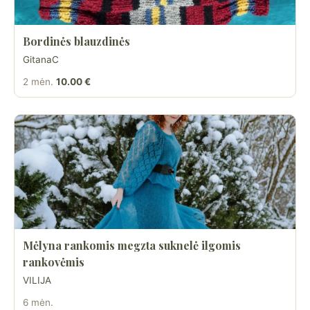
Bordinės blauzdinės
GitanaC
2 mėn.
10.00 €
Mėlyna rankomis megzta suknelė ilgomis
rankovėmis
VILIJA
6 mėn.