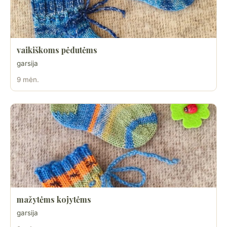
vaikiškoms pėdutėms
garsija
9 mėn.
mažytėms kojytėms
garsija