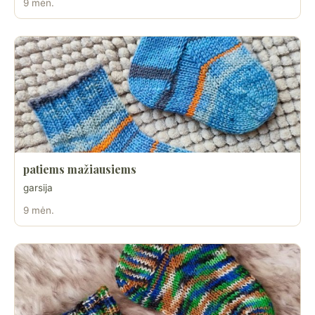
9 mėn.
patiems mažiausiems
garsija
9 mėn.