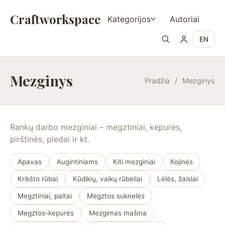
Craftworkspace
Kategorijos
Autoriai
EN
Mezginys
Pradžia
/
Mezginys
Rankų darbo mezginiai – megztiniai, kepurės,
pirštinės, pledai ir kt.
Apavas
Augintiniams
Kiti mezginiai
Kojinės
Krikšto rūbai
Kūdikių, vaikų rūbeliai
Lėlės, žaislai
Megztiniai, paltai
Megztos suknelės
Megztos-kepurės
Mezgimas mašina