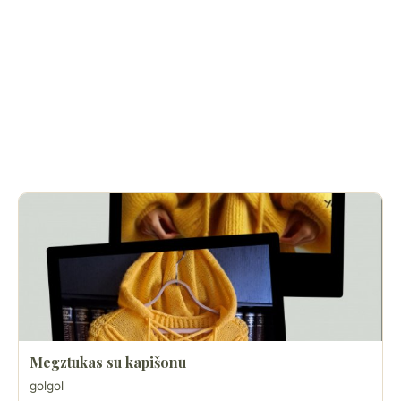
Megztukas su kapišonu
golgol