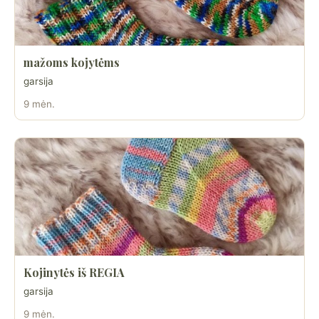
mažoms kojytėms
garsija
9 mėn.
Kojinytės iš REGIA
garsija
9 mėn.