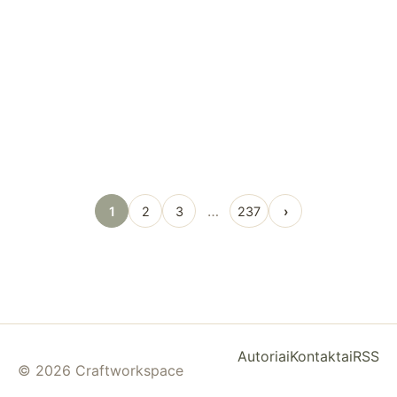
…
1
2
3
237
›
Autoriai
Kontaktai
RSS
© 2026 Craftworkspace