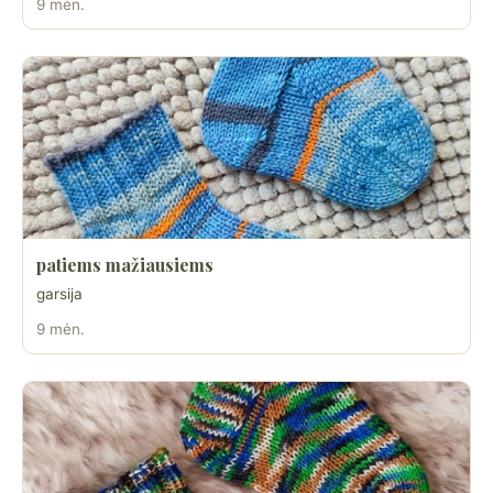
9 mėn.
patiems mažiausiems
garsija
9 mėn.