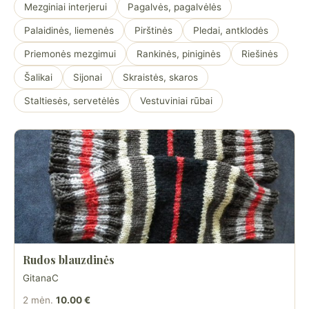
Mezginiai interjerui
Pagalvės, pagalvėlės
Palaidinės, liemenės
Pirštinės
Pledai, antklodės
Priemonės mezgimui
Rankinės, piniginės
Riešinės
Šalikai
Sijonai
Skraistės, skaros
Staltiesės, servetėlės
Vestuviniai rūbai
Rudos blauzdinės
GitanaC
2 mėn.
10.00 €