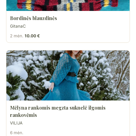
Bordinės blauzdinės
GitanaC
2 mėn.
10.00 €
Mėlyna rankomis megzta suknelė ilgomis
rankovėmis
VILIJA
6 mėn.