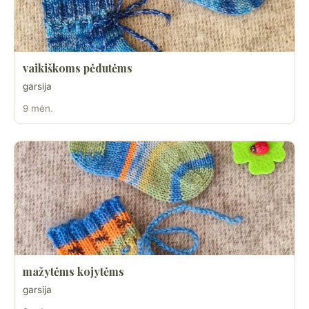
vaikiškoms pėdutėms
garsija
9 mėn.
mažytėms kojytėms
garsija