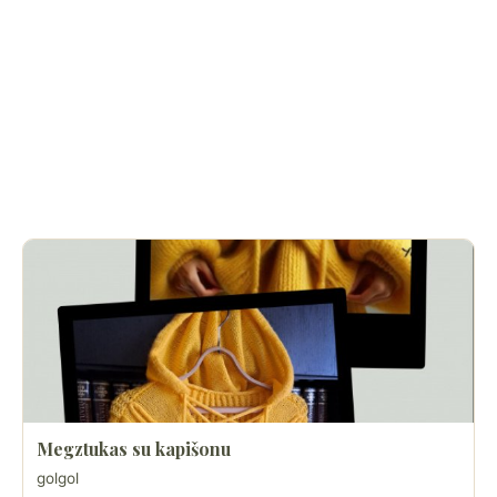
Megztukas su kapišonu
golgol