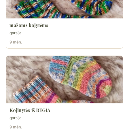
mažoms kojytėms
garsija
9 mėn.
Kojinytės iš REGIA
garsija
9 mėn.