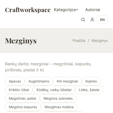
Craftworkspace
Kategorijos
Autoriai
EN
Mezginys
Pradžia
/
Mezginys
Rankų darbo mezginiai – megztiniai, kepurės,
pirštinės, pledai ir kt.
Apavas
Augintiniams
Kiti mezginiai
Kojinės
Krikšto rūbai
Kūdikių, vaikų rūbeliai
Lėlės, žaislai
Megztiniai, paltai
Megztos suknelės
Megztos-kepurės
Mezgimas mašina