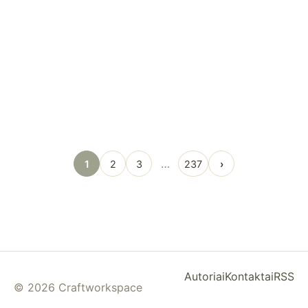
…
1
2
3
237
›
Autoriai
Kontaktai
RSS
© 2026 Craftworkspace