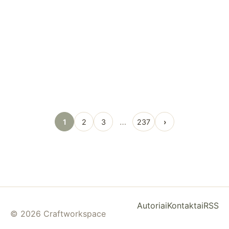
…
1
2
3
237
›
Autoriai
Kontaktai
RSS
© 2026 Craftworkspace