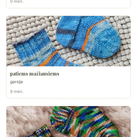
9 mėn.
patiems mažiausiems
garsija
9 mėn.