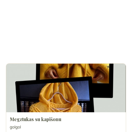
Megztukas su kapišonu
golgol