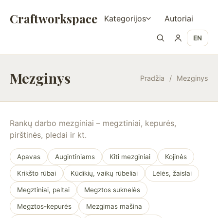
Craftworkspace
Kategorijos
Autoriai
EN
Mezginys
Pradžia
/
Mezginys
Rankų darbo mezginiai – megztiniai, kepurės,
pirštinės, pledai ir kt.
Apavas
Augintiniams
Kiti mezginiai
Kojinės
Krikšto rūbai
Kūdikių, vaikų rūbeliai
Lėlės, žaislai
Megztiniai, paltai
Megztos suknelės
Megztos-kepurės
Mezgimas mašina