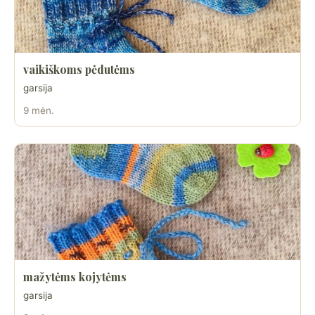
vaikiškoms pėdutėms
garsija
9 mėn.
mažytėms kojytėms
garsija