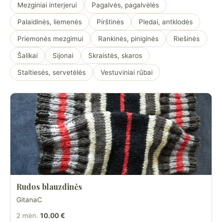
Mezginiai interjerui
Pagalvės, pagalvėlės
Palaidinės, liemenės
Pirštinės
Pledai, antklodės
Priemonės mezgimui
Rankinės, piniginės
Riešinės
Šalikai
Sijonai
Skraistės, skaros
Staltiesės, servetėlės
Vestuviniai rūbai
Rudos blauzdinės
GitanaC
2 mėn.
10.00 €