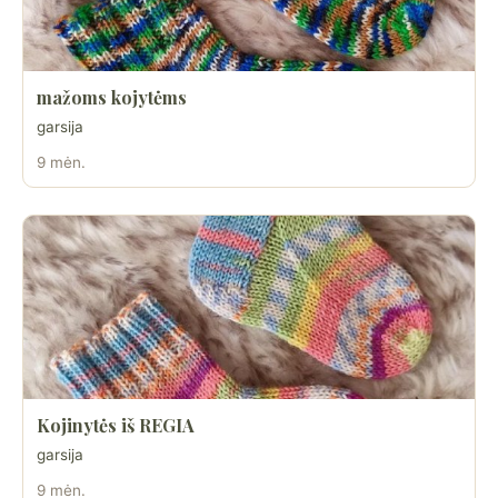
mažoms kojytėms
garsija
9 mėn.
Kojinytės iš REGIA
garsija
9 mėn.