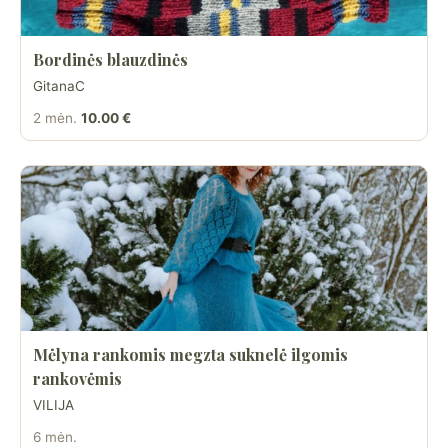
Bordinės blauzdinės
GitanaC
2 mėn.
10.00 €
Mėlyna rankomis megzta suknelė ilgomis
rankovėmis
VILIJA
6 mėn.