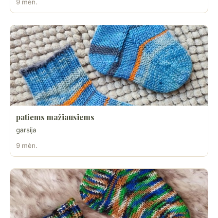
9 mėn.
patiems mažiausiems
garsija
9 mėn.