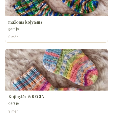
mažoms kojytėms
garsija
9 mėn.
Kojinytės iš REGIA
garsija
9 mėn.