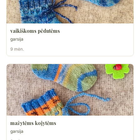
vaikiškoms pėdutėms
garsija
9 mėn.
mažytėms kojytėms
garsija