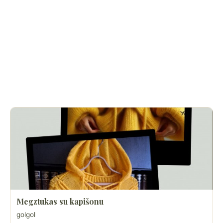
Megztukas su kapišonu
golgol