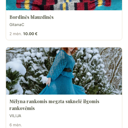
Bordinės blauzdinės
GitanaC
2 mėn.
10.00 €
Mėlyna rankomis megzta suknelė ilgomis
rankovėmis
VILIJA
6 mėn.