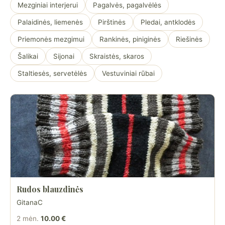
Mezginiai interjerui
Pagalvės, pagalvėlės
Palaidinės, liemenės
Pirštinės
Pledai, antklodės
Priemonės mezgimui
Rankinės, piniginės
Riešinės
Šalikai
Sijonai
Skraistės, skaros
Staltiesės, servetėlės
Vestuviniai rūbai
Rudos blauzdinės
GitanaC
2 mėn.
10.00 €