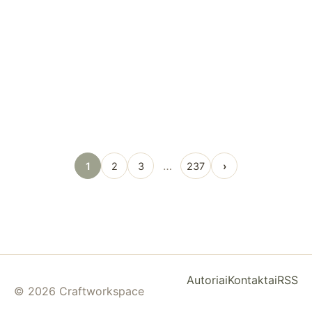
…
1
2
3
237
›
Autoriai
Kontaktai
RSS
© 2026 Craftworkspace