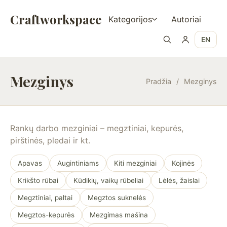
Craftworkspace
Kategorijos
Autoriai
EN
Mezginys
Pradžia
/
Mezginys
Rankų darbo mezginiai – megztiniai, kepurės,
pirštinės, pledai ir kt.
Apavas
Augintiniams
Kiti mezginiai
Kojinės
Krikšto rūbai
Kūdikių, vaikų rūbeliai
Lėlės, žaislai
Megztiniai, paltai
Megztos suknelės
Megztos-kepurės
Mezgimas mašina