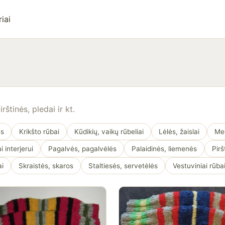
iai
štinės, pledai ir kt.
ės
Krikšto rūbai
Kūdikių, vaikų rūbeliai
Lėlės, žaislai
Meg
 interjerui
Pagalvės, pagalvėlės
Palaidinės, liemenės
Pirš
ai
Skraistės, skaros
Staltiesės, servetėlės
Vestuviniai rūba