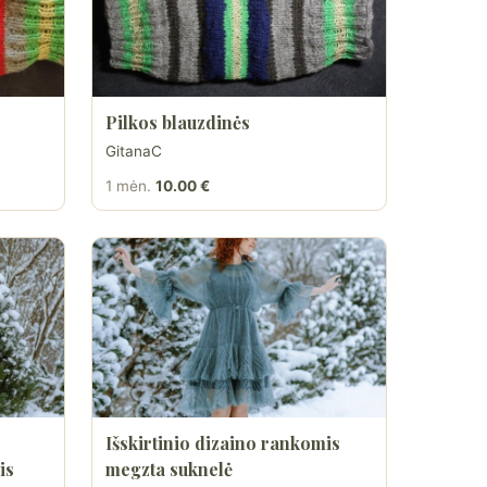
Pilkos blauzdinės
GitanaC
1 mėn.
10.00 €
Išskirtinio dizaino rankomis
is
megzta suknelė