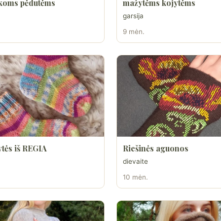
škoms pėdutėms
mažytėms kojytėms
garsija
9 mėn.
ytės iš REGIA
Riešinės aguonos
dievaite
10 mėn.