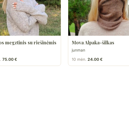
os megztinis su riešinėmis
Mova Alpaka-šilkas
junman
.
75.00 €
10 mėn.
24.00 €