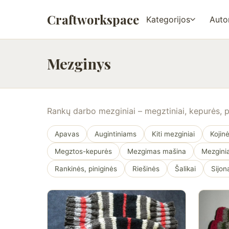
Craftworkspace
Kategorijos
Autor
Mezginys
Rankų darbo mezginiai – megztiniai, kepurės, pir
Apavas
Augintiniams
Kiti mezginiai
Kojin
Megztos-kepurės
Mezgimas mašina
Mezginiai
Rankinės, piniginės
Riešinės
Šalikai
Sijon