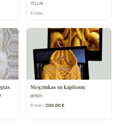
VILIJA
6 mėn.
gtas
Megztukas su kapišonu
m
golgol
8 mėn.
200.00 €