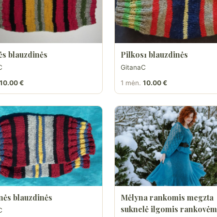
ės blauzdinės
Pilkos1 blauzdinės
C
GitanaC
10.00 €
1 mėn.
10.00 €
nės blauzdinės
Mėlyna rankomis megzta
suknelė ilgomis rankovėm
C