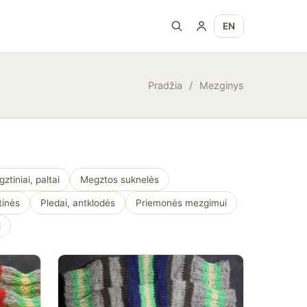
EN
Pradžia
/
Mezginys
ztiniai, paltai
Megztos suknelės
tinės
Pledai, antklodės
Priemonės mezgimui
i