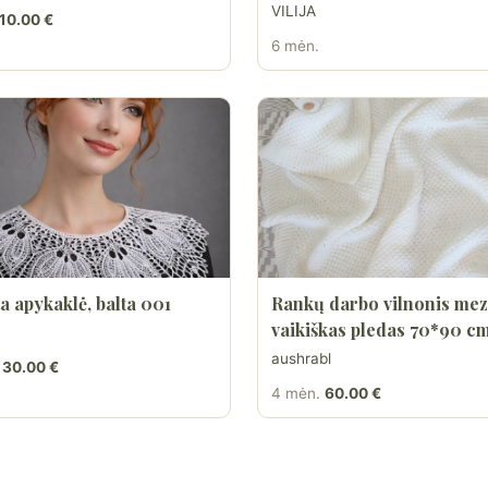
VILIJA
10.00 €
6 mėn.
a apykaklė, balta 001
Rankų darbo vilnonis mez
vaikiškas pledas 70*90 c
aushrabl
30.00 €
4 mėn.
60.00 €