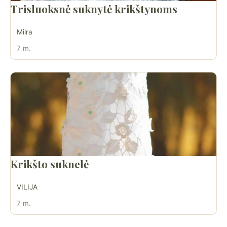
Trisluoksnė suknytė krikštynoms
Milra
7 m.
Krikšto suknelė
VILIJA
7 m.