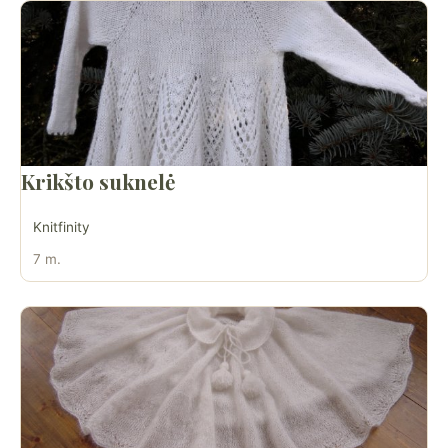
Krikšto suknelė
Knitfinity
7 m.