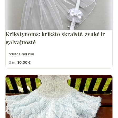
Krikštynoms: krikšto skraistė, žvakė ir
galvajuostė
odetos-neriniai
3 m.
10.00 €