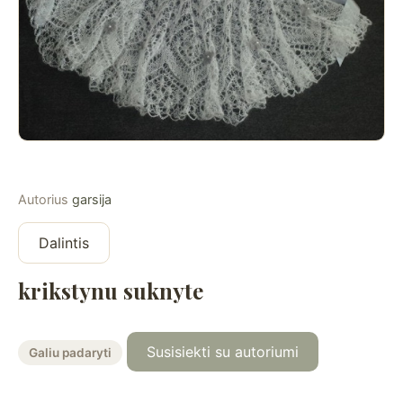
Autorius
garsija
Dalintis
krikstynu suknyte
Susisiekti su autoriumi
Galiu padaryti