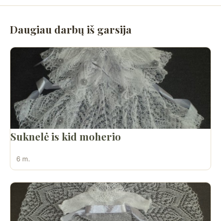
Daugiau darbų iš garsija
Suknelė is kid moherio
6 m.