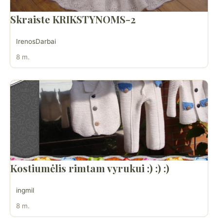
Skraiste KRIKSTYNOMS-2
IrenosDarbai
8 m.
Kostiumėlis rimtam vyrukui :) :) :)
ingmil
8 m.