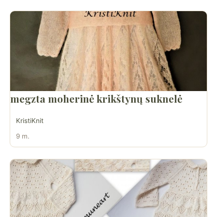
megzta moherinė krikštynų suknelė
KristiKnit
9 m.