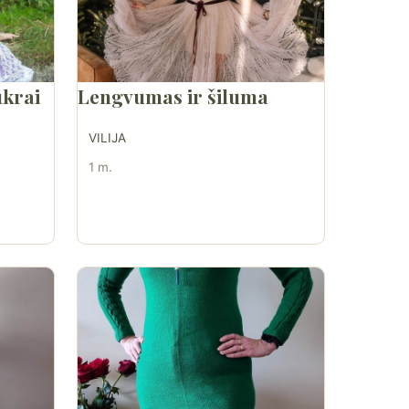
ukrai
Lengvumas ir šiluma
VILIJA
1 m.