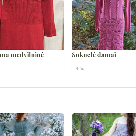
na medvilninė
Suknelė damai
4 m.