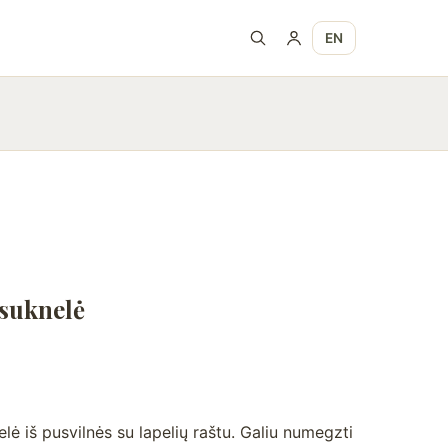
EN
 suknelė
 iš pusvilnės su lapelių raštu. Galiu numegzti