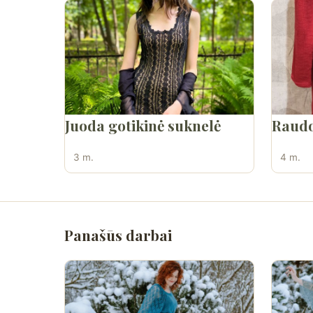
Juoda gotikinė suknelė
Raudo
3 m.
4 m.
Panašūs darbai