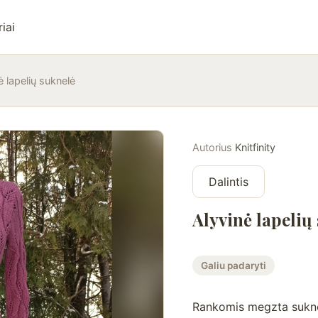
iai
ė lapelių suknelė
Autorius
Knitfinity
Dalintis
Alyvinė lapelių
Galiu padaryti
Rankomis megzta suknelė