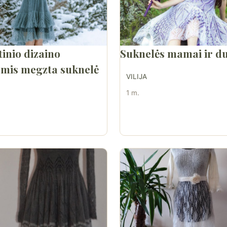
tinio dizaino
Suknelės mamai ir d
mis megzta suknelė
VILIJA
1 m.