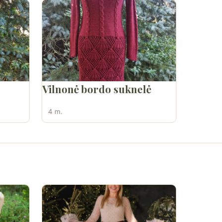
Vilnonė bordo suknelė
4 m.