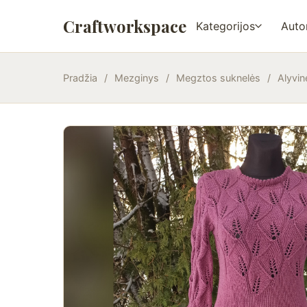
Craftworkspace
Kategorijos
Autor
Pradžia
/
Mezginys
/
Megztos suknelės
/
Alyvin