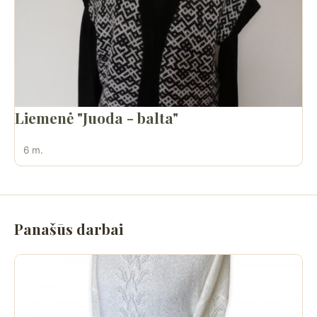
Liemenė "Juoda - balta"
6 m.
Panašūs darbai