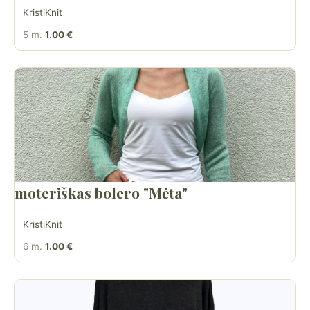
KristiKnit
5 m.
1.00 €
moteriškas bolero "Mėta"
KristiKnit
6 m.
1.00 €