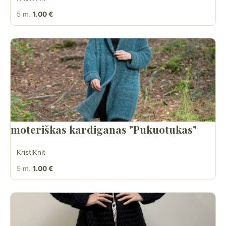
5 m.
1.00 €
moteriškas kardiganas "Pukuotukas"
KristiKnit
5 m.
1.00 €