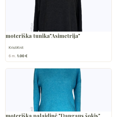
moteriška tunika"Asimetrija"
KristiKnit
6 m.
1.00 €
moteriška palaidinė "Dangaus šokis"