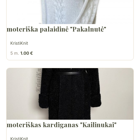
moteriška palaidinė "Pakalnutė"
KristiKnit
5 m.
1.00 €
moteriškas kardiganas "Kailinukai"
KristiKnit