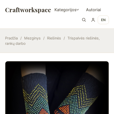
Craftworkspace
Kategorijos
Autoriai
EN
Pradžia
/
Mezginys
/
Riešinės
/
Trispalvės riešinės,
rankų darbo