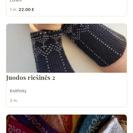
Lorem
1 m.
22.00 €
Juodos riešinės 2
Knitfinity
2 m.