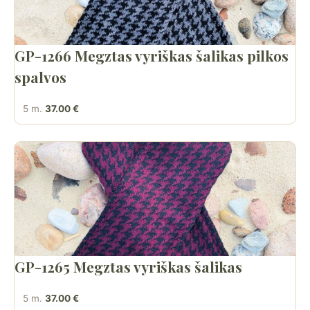
GP-1266 Megztas vyriškas šalikas pilkos
spalvos
5 m.
37.00 €
GP-1265 Megztas vyriškas šalikas
5 m.
37.00 €