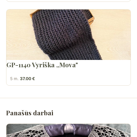
GP-1140 Vyriška ,,Mova"
5 m.
37.00 €
Panašūs darbai