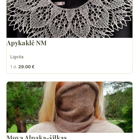
Apykaklė NM
Ligvita
1 d.
29.00 €
Mova Alpaka-šilkas