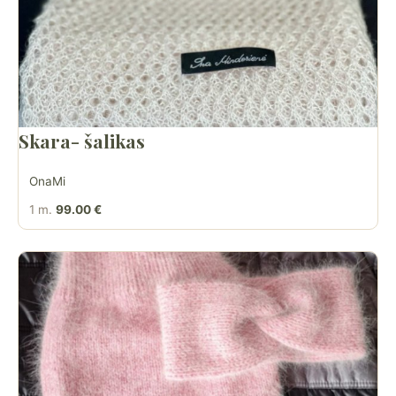
Skara- šalikas
OnaMi
1 m.
99.00 €