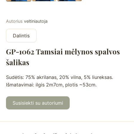
Autorius
veltiniautoja
Dalintis
GP-1062 Tamsiai mėlynos spalvos
šalikas
Sudėtis: 75% akrilanas, 20% vilna, 5% liureksas.
Išmatavimai: ilgis 2m7cm, plotis ~53cm.
Susisiekti su autoriumi