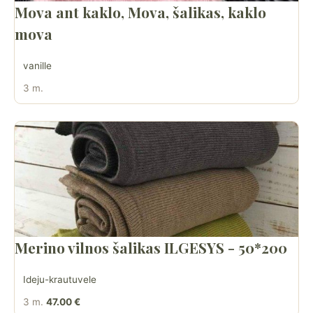
Mova ant kaklo, Mova, šalikas, kaklo
mova
vanille
3 m.
Merino vilnos šalikas ILGESYS - 50*200
Ideju-krautuvele
3 m.
47.00 €