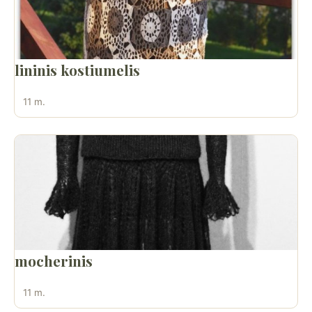
lininis kostiumelis
11 m.
mocherinis
11 m.