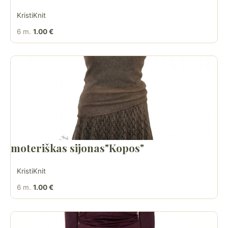
KristiKnit
6 m.
1.00 €
moteriškas sijonas"Kopos"
KristiKnit
6 m.
1.00 €