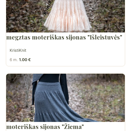
megztas moteriškas sijonas "Išleistuvės"
KristiKnit
6 m.
1.00 €
moteriškas sijonas "Žiema"