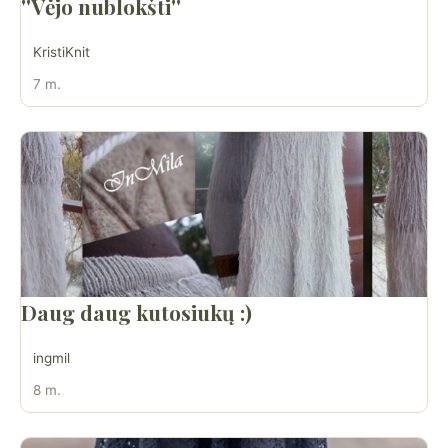
''Vėjo nublokšti''
KristiKnit
7 m.
Daug daug kutosiukų :)
ingmil
8 m.