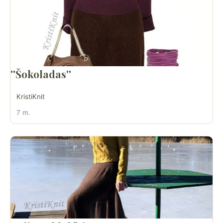
''Šokoladas''
KristiKnit
7 m.