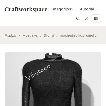
Craftworkspace
Kategorijos
Autoriai
EN
Pradžia
/
Mezginys
/
Sijonai
/
mocherinis kostiumelis