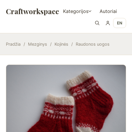
Craftworkspace
Kategorijos
Autoriai
EN
Pradžia
/
Mezginys
/
Kojinės
/
Raudonos uogos