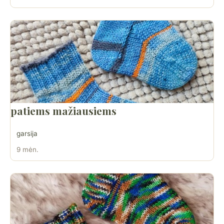
patiems mažiausiems
garsija
9 mėn.