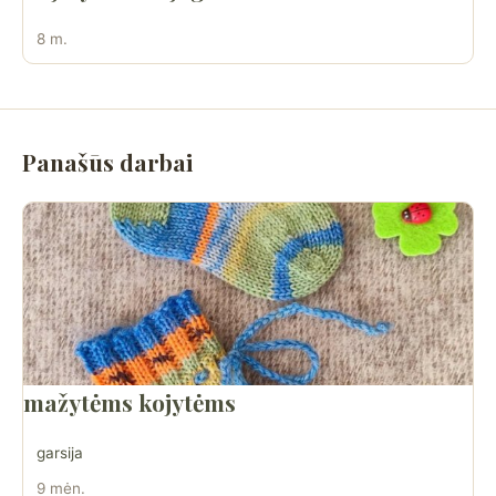
8 m.
Panašūs darbai
mažytėms kojytėms
garsija
9 mėn.