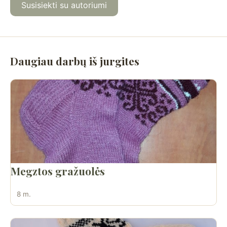
Susisiekti su autoriumi
Daugiau darbų iš jurgites
Megztos gražuolės
8 m.