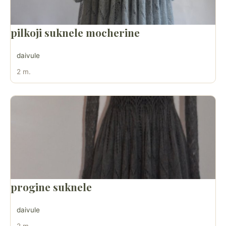
pilkoji suknele mocherine
daivule
2 m.
progine suknele
daivule
2 m.