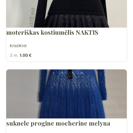
moteriškas kostiumėlis NAKTIS
KristiKnit
3 m.
1.00 €
suknele progine mocherine melyna