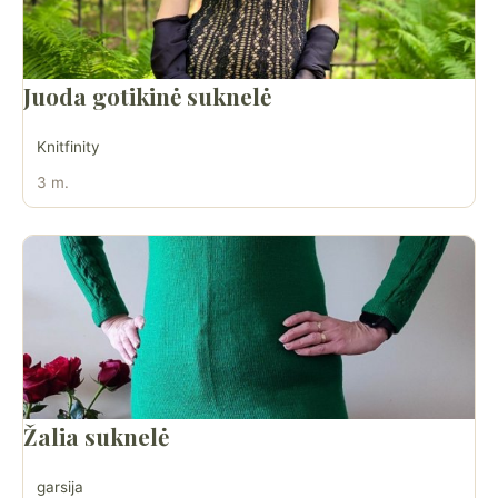
Juoda gotikinė suknelė
Knitfinity
3 m.
Žalia suknelė
garsija