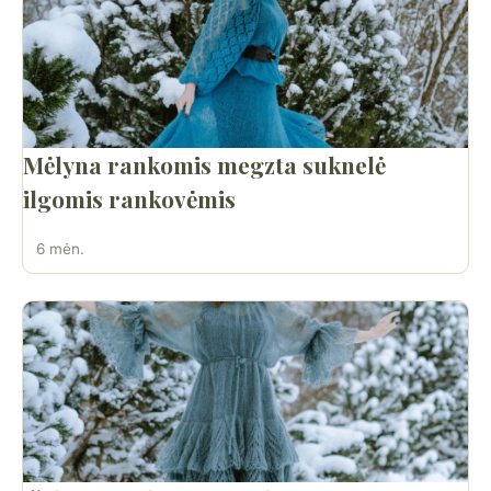
Mėlyna rankomis megzta suknelė
ilgomis rankovėmis
6 mėn.