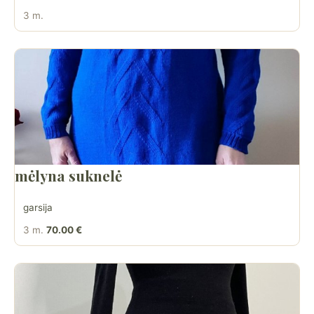
3 m.
mėlyna suknelė
garsija
3 m.
70.00 €