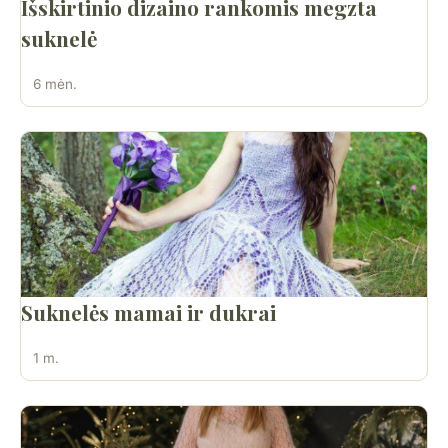
Išskirtinio dizaino rankomis megzta
suknelė
6 mėn.
Suknelės mamai ir dukrai
1 m.