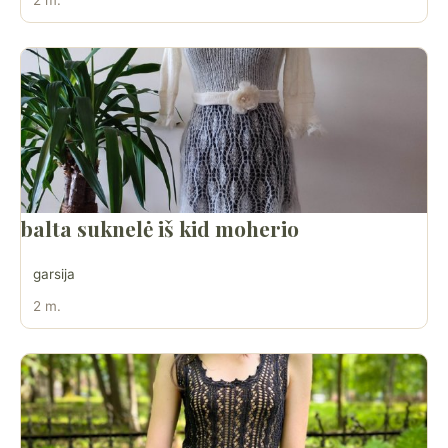
balta suknelė iš kid moherio
garsija
2 m.