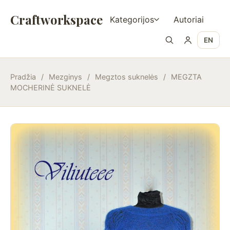
Craftworkspace
Kategorijos
Autoriai
EN
Pradžia
/
Mezginys
/
Megztos suknelės
/
MEGZTA
MOCHERINĖ SUKNELĖ