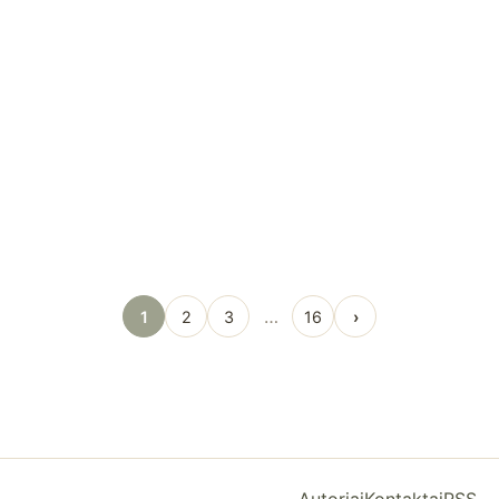
…
1
2
3
16
›