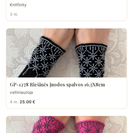
Knitfinity
3 m.
GP-1278 Riešinės juodos spalvos 16,5X8cm
veltiniautoja
4 m.
25.00 €