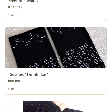
Merino riešinės
Knitfinity
5 m.
Riešinės "Dobiliukai"
matima
5 m.