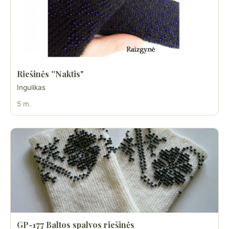
Riešinės ''Naktis"
Ingulikas
5 m.
GP-177 Baltos spalvos riešinės