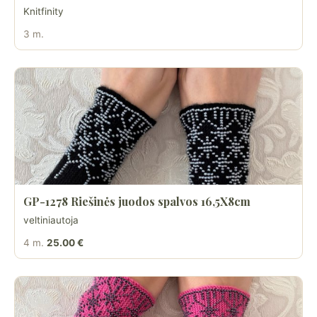
Knitfinity
3 m.
GP-1278 Riešinės juodos spalvos 16,5X8cm
veltiniautoja
4 m.
25.00 €