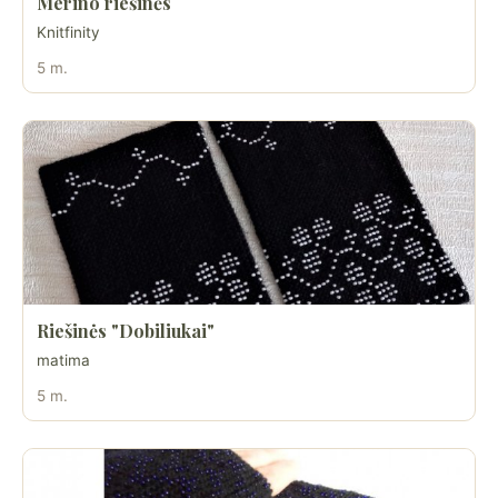
Merino riešinės
Knitfinity
5 m.
Riešinės "Dobiliukai"
matima
5 m.