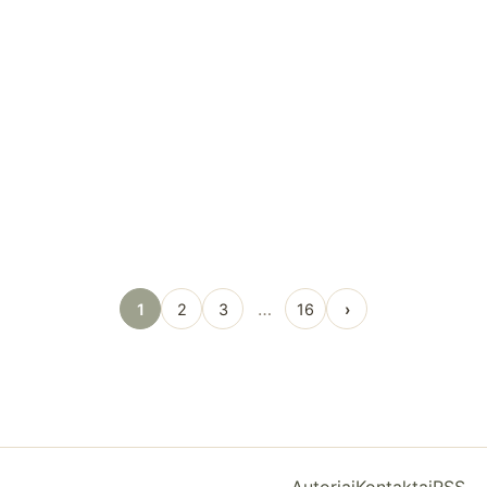
…
1
2
3
16
›